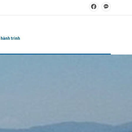
 hành trình
ửi