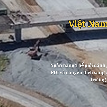
Việt Nam
Ngân hàng Thế giới đánh gi
FDI và chuyển dịch sang c
trường