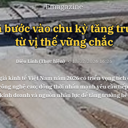
Emagazine
 bước vào chu kỳ tăng t
từ vị thế vững chắc
Diệu Linh (Thực hiện)
•
12/02/2026 16:26
á kinh tế Việt Nam năm 2026 có triển vọng tích c
ông nghệ cao; đồng thời nhấn mạnh yêu cầu tiếp 
 kinh doanh và nguồn nhân lực để tăng trưởng bề