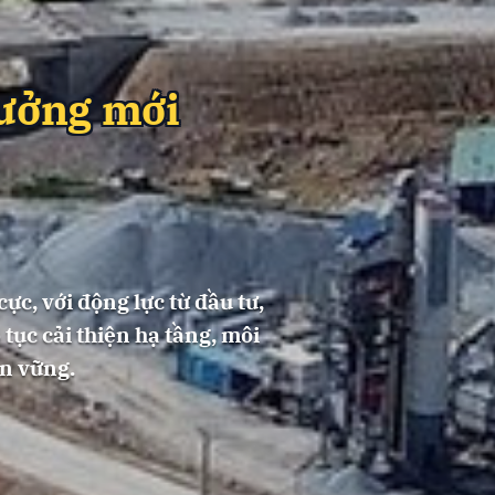
rưởng mới
ực, với động lực từ đầu tư,
tục cải thiện hạ tầng, môi
n vững.