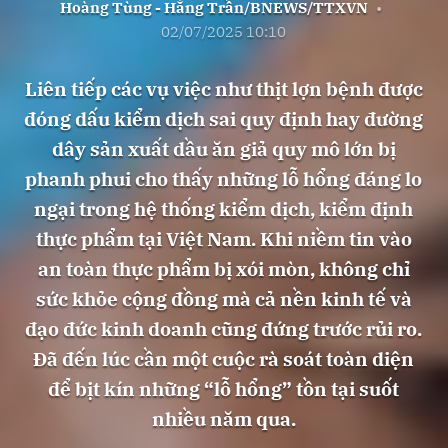
Hoàng Tùng - Hằng Trần/BNEWS/TTXVN
•
02/07/2025 10:10
Liên tiếp các vụ việc như thịt lợn bệnh được
đóng dấu kiểm dịch sai quy định hay đường
dây sản xuất dầu ăn giả quy mô lớn bị
phanh phui cho thấy những lỗ hổng đáng lo
ngại trong hệ thống kiểm dịch, kiểm định
thực phẩm tại Việt Nam. Khi niềm tin vào
an toàn thực phẩm bị xói mòn, không chỉ
sức khỏe cộng đồng mà cả nền kinh tế và
đạo đức kinh doanh cũng đứng trước rủi ro.
Đã đến lúc cần một cuộc rà soát toàn diện
để bịt kín những “lỗ hổng” tồn tại suốt
nhiều năm qua.